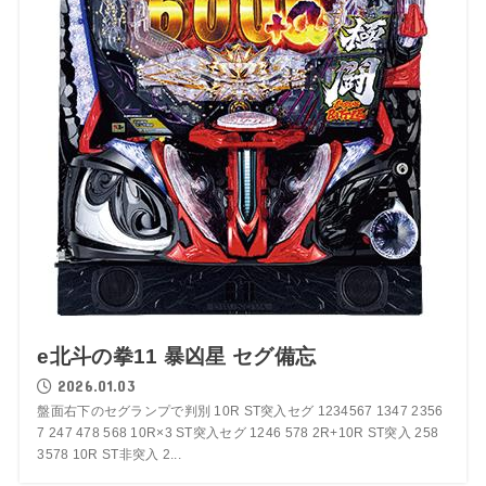
e北斗の拳11 暴凶星 セグ備忘
2026.01.03
盤面右下のセグランプで判別 10R ST突入セグ 1234567 1347 2356
7 247 478 568 10R×3 ST突入セグ 1246 578 2R+10R ST突入 258
3578 10R ST非突入 2...