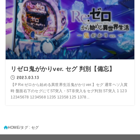
リゼロ鬼がかりver. セグ 判別【備忘】
2023.03.13
【P Re:ゼロから始める異世界生活鬼がかりver.】セグ 通常ヘソ入賞
時 盤面右下のセグにてST突入・ST非突入をセグ判別 ST突入 1 123
12345678 1234568 1235 12358 125 1378...
HOME
タグ : セグ