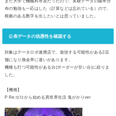
また大学で機械科専攻だったので、実験データの確率分
布の勉強も一応はした（計算などは忘れている）ので、
根拠のある数字を出したいとは思っていました。
公表データの信憑性を確認する
対象はデータロボ連携店で、遊技する可能性がある2店
舗になり換金率に違いがあります。
機種も打つ可能性がある台(ボーダーが甘い台)に絞りま
した。
【機種】
P Re:ゼロから始める異世界生活 鬼がかりver