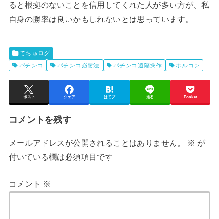
ると根拠のないことを信用してくれた人が多い方が、私
自身の勝率は良いかもしれないとは思っています。
てちゅログ
パチンコ
パチンコ必勝法
パチンコ遠隔操作
ホルコン
ポスト
シェア
はてブ
送る
Pocket
コメントを残す
メールアドレスが公開されることはありません。
※
が
付いている欄は必須項目です
コメント
※