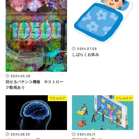
2024.07.08
しばらくお休み
2024.05.28
回せるパチンコ機種 ※ストロー
ク動画あり
てちゅログ
てちゅログ
2024.08.30
2024.06.11