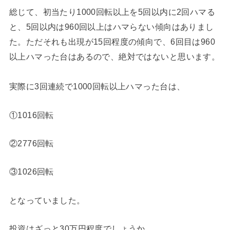
総じて、初当たり1000回転以上を5回以内に2回ハマる
と、5回以内は960回以上はハマらない傾向はありまし
た。ただそれも出現が15回程度の傾向で、6回目は960
以上ハマった台はあるので、絶対ではないと思います。
実際に3回連続で1000回転以上ハマった台は、
①1016回転
②2776回転
③1026回転
となっていました。
投資はざっと30万円程度でしょうか。