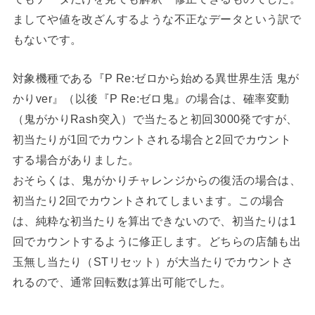
ましてや値を改ざんするような不正なデータという訳で
もないです。
対象機種である『P Re:ゼロから始める異世界生活 鬼が
かりver』（以後『P Re:ゼロ鬼』の場合は、確率変動
（鬼がかりRash突入）で当たると初回3000発ですが、
初当たりが1回でカウントされる場合と2回でカウント
する場合がありました。
おそらくは、鬼がかりチャレンジからの復活の場合は、
初当たり2回でカウントされてしまいます。この場合
は、純粋な初当たりを算出できないので、初当たりは1
回でカウントするように修正します。どちらの店舗も出
玉無し当たり（STリセット）が大当たりでカウントさ
れるので、通常回転数は算出可能でした。