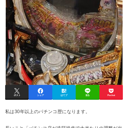
ポスト
シェア
はてブ
送る
Pocket
私は30年以上のパチンコ歴になります。
長いこと「パチンコ店が遠隔操作で大当たりの調整が出