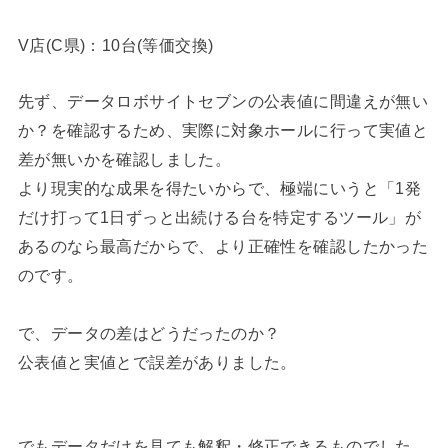
V店(C県)：10台(等価交換)
先ず、データロボサイトセブンの公表値に間違えが無い
か？を確認するため、実際に対象ホールに行って実値と
差が無いかを確認しました。
より現実的な成果を得たいからで、極端にいうと「1発
だけ打って1日ずっと出続ける台を特定するツール」が
あるのなら最高だからで、より正確性を確認したかった
のです。
で、データの差はどうだったのか？
公表値と実値とで誤差がありました。
でもデータだけを見ても解釈・修正できるものでした。