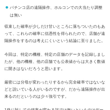
パチンコ店の遠隔操作、ホルコンでの大当たり調整
は無い
収束した確率が少しだけ甘いところに落ちついたのもあ
って、これらの確率に信憑性を得られたので、店舗が遠
隔操作をするのは考えにくいという結論に至りました。
今回は、特定の機種、特定の店舗のデータを記録しまし
たが、他の機種、他の店舗でも公表値からは大きく数値
に開きはないだろうと思います。
厳密には分母が変わったりするから完全確率ではないな
どと説いている人がいるのですが、だから遠隔操作が出
来るのだというのは少々強引です。
1発に対しての確率が変わる訳では無いというのはデー