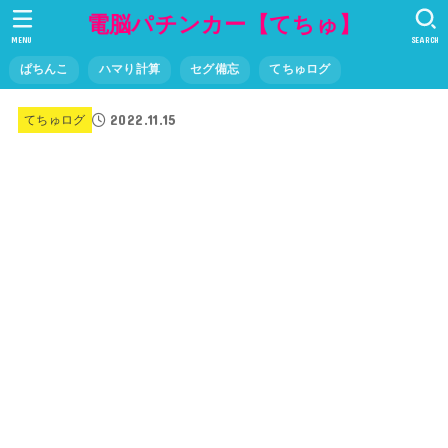
電脳パチンカー【てちゅ】
MENU
SEARCH
ぱちんこ
ハマり計算
セグ備忘
てちゅログ
2022.11.15
てちゅログ