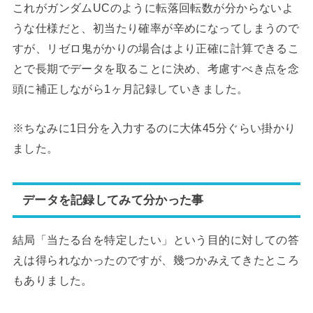
これがガンダムUCのように転落回転数が分からないよ
うな仕様だと、初当たり確率が辛めになってしまうので
すが、リゼロ鬼がかりの場合はより正確に計算できるこ
とで長期でデータを取ることに決め、考慮すべき点を念
頭に補正しながら1ヶ月記録していきました。
※ちなみに1日分を入力するのに大体45分ぐらい掛かり
ました。
データを記録してみて分かった事
結局「当たる台を特定したい」という目的に対しての答
えは得られなかったのですが、幾つかみえてきたところ
もありました。