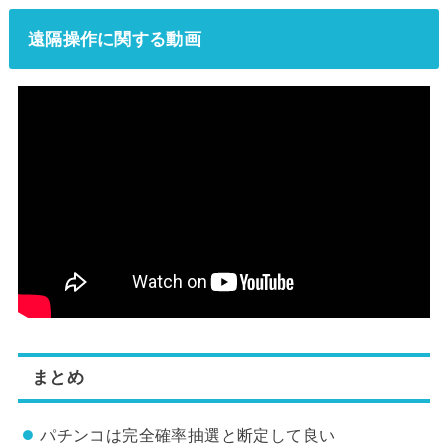
遠隔操作に関する動画
まとめ
パチンコは完全確率抽選と断定して良い