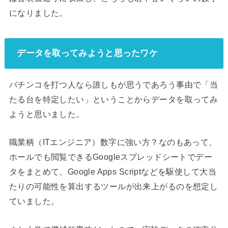
になりました。
データを取ってみようと思ったワケ
パチンコを打つ人なら誰しもが思うであろう事由で「当
たる台を特定したい」ということからデータを取ってみ
ようと思いました。
職業柄（ITエンジニア）数字に強い方？なのもあって、
ホールでも閲覧できるGoogleスプレッドシートでデー
タをまとめて、Google Apps Scriptなどを駆使して大当
たりの可能性を算出するツールが出来上がるのを想定し
ていました。