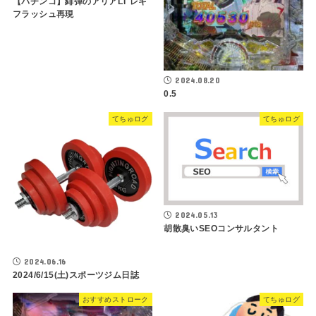
【パチンコ】緋弾のアリアLT レキ
フラッシュ再現
2024.08.20
0.5
てちゅログ
てちゅログ
2024.05.13
胡散臭いSEOコンサルタント
2024.06.16
2024/6/15(土)スポーツジム日誌
おすすめストローク
てちゅログ