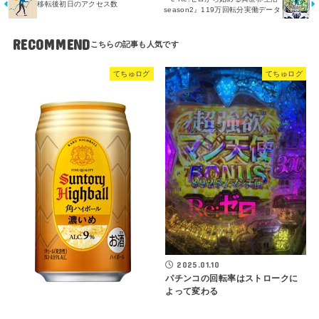
移転後初日のアクセス数
season2』119万回転分実働データ
RECOMMEND
てちゅログ
てちゅログ
2025.01.10
パチンコの回転率はストロークに
よって変わる