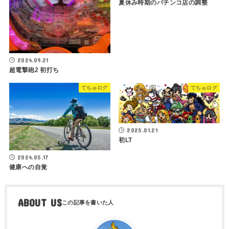
夏休み時期のパチンコ店の調整
2024.09.21
超電撃砲2 初打ち
てちゅログ
てちゅログ
2025.01.21
初LT
2024.05.17
健康への自覚
ABOUT US