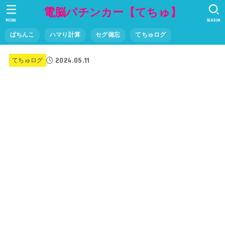
電脳パチンカー【てちゅ】
MENU
SEARCH
ぱちんこ
ハマり計算
セグ備忘
てちゅログ
2024.05.11
てちゅログ