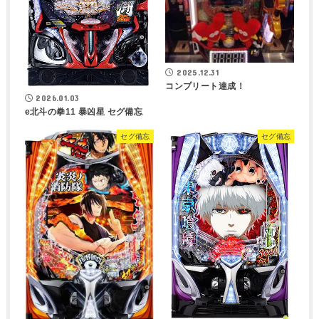
2025.12.31
コンプリート達成！
2026.01.03
e北斗の拳11 暴凶星 セグ備忘
セグ備忘
セグ備忘