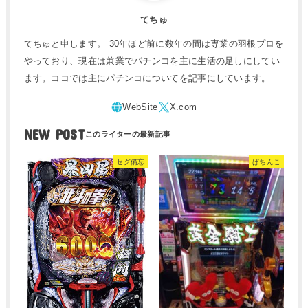
てちゅ
てちゅと申します。 30年ほど前に数年の間は専業の羽根プロを
やっており、現在は兼業でパチンコを主に生活の足しにしてい
ます。ココでは主にパチンコについてを記事にしています。
NEW POST
セグ備忘
ぱちんこ