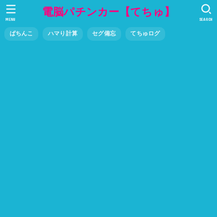
電脳パチンカー【てちゅ】
MENU
SEARCH
ぱちんこ
ハマり計算
セグ備忘
てちゅログ