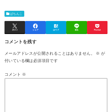
ぱちんこ
ポスト
シェア
はてブ
送る
Pocket
コメントを残す
メールアドレスが公開されることはありません。
※
が
付いている欄は必須項目です
コメント
※