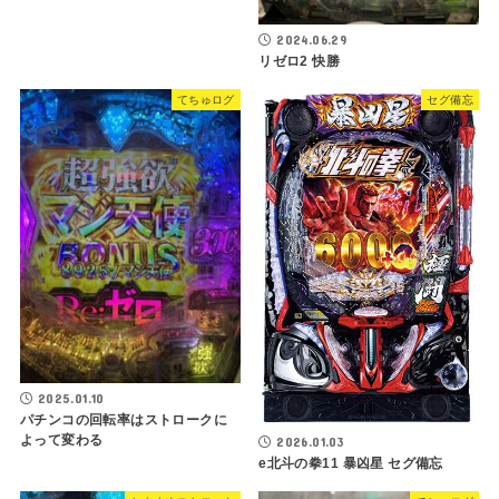
2024.06.29
リゼロ2 快勝
てちゅログ
セグ備忘
2025.01.10
パチンコの回転率はストロークに
よって変わる
2026.01.03
e北斗の拳11 暴凶星 セグ備忘